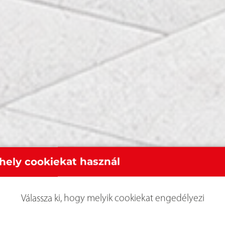
hely cookiekat használ
Válassza ki, hogy melyik cookiekat engedélyezi