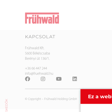
KAPCSOLAT
Frühwald Kft.
5600 Békéscsaba
Berényi út 136/1.
+36 66 447 244
info@fruehwald.hu
Ez a web
© Copyright –
Frühwald Holding GmbH
KERESKEDŐK