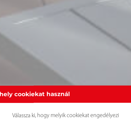
hely cookiekat használ
Válassza ki, hogy melyik cookiekat engedélyezi