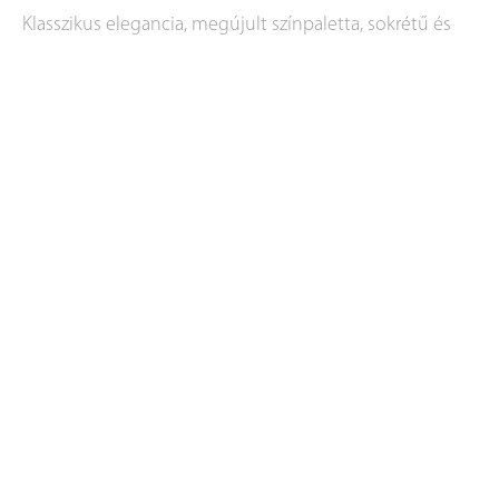
Klasszikus elegancia, megújult színpaletta, sokrétű és
kreatív lerakási lehetőségek!
TERMÉK INFORMÁCIÓ
Leírás
Időtlen stílus, megújult színpaletta, kreatív lerakási
lehetőségek!
Különlegesen sokféle kialakítás