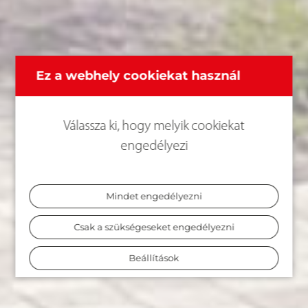
Ez a webhely cookiekat használ
Válassza ki, hogy melyik cookiekat
engedélyezi
Mindet engedélyezni
Csak a szükségeseket engedélyezni
Beállítások