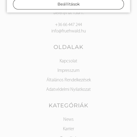
Frühwald Kft.
Beállítások
5600 Békéscsaba
Berényi út 136/1.
+36 66 447 244
info@fruehwald.hu
OLDALAK
Kapcsolat
Impresszum
Általános Rendelkezések
Adatvédelmi Nyilatkozat
KATEGÓRIÁK
News
Karrier