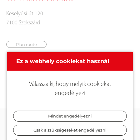
Keselyűsi út 120
7100 Szekszárd
Plan route
Ez a webhely cookiekat használ
Válassza ki, hogy melyik cookiekat
engedélyezi
Mindet engedélyezni
KAPCSOLAT
Csak a szükségeseket engedélyezni