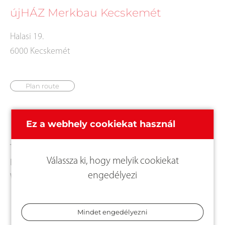
újHÁZ Merkbau Kecskemét
Halasi 19.
6000 Kecskemét
Plan route
Kapcsolat
Ez a webhely cookiekat használ
Tel.:
+3676504405
Válassza ki, hogy melyik cookiekat
E-Mail:
kecskemet@merkbeu.hu
engedélyezi
Web:
http://merkbaukereskedelem.hu/
Mindet engedélyezni