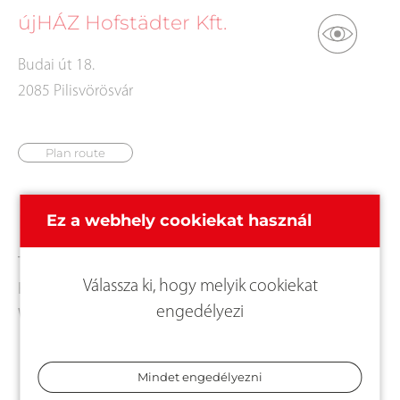
újHÁZ Hofstädter Kft.
Budai út 18.
2085 Pilisvörösvár
Plan route
Kapcsolat
Ez a webhely cookiekat használ
Tel.:
+3626332647
Válassza ki, hogy melyik cookiekat
E-Mail:
info@htuzep.hu
engedélyezi
Web:
http://tuzep.hofstadter.hu/
Mindet engedélyezni