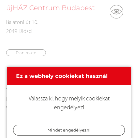
újHÁZ Centrum Budapest
Balatoni út 10.
2049 Diósd
Plan route
Kapcsolat
Ez a webhely cookiekat használ
Tel.:
+3623888788
Válassza ki, hogy melyik cookiekat
E-Mail:
info@ujhazcentrumbudapest.hu
engedélyezi
Web:
http://www.ujhazbudapest.hu/
Mindet engedélyezni