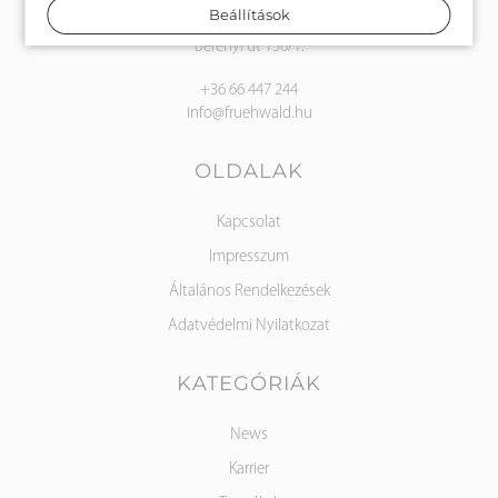
Frühwald Kft.
Beállítások
5600 Békéscsaba
Berényi út 136/1.
+36 66 447 244
info@fruehwald.hu
OLDALAK
Kapcsolat
Impresszum
Általános Rendelkezések
Adatvédelmi Nyilatkozat
KATEGÓRIÁK
News
Karrier