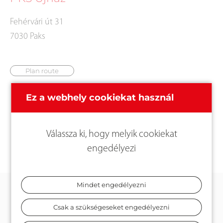
Fehérvári út 31
7030 Paks
Plan route
Ez a webhely cookiekat használ
Válassza ki, hogy melyik cookiekat
engedélyezi
Mindet engedélyezni
KAPCSOLAT
Csak a szükségeseket engedélyezni