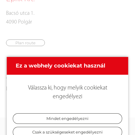
Bacsó utca 1.
4090 Polgár
Plan route
Kapcsolat
Ez a webhely cookiekat használ
Tel.:
+36 52573037
Válassza ki, hogy melyik cookiekat
E-Mail:
epfix@enternet.hu
engedélyezi
Mindet engedélyezni
Csak a szükségeseket engedélyezni
KAPCSOLAT