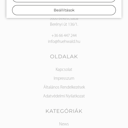
Beállítások
Frühwald Kft.
5600 Békéscsaba
Berényi út 136/1.
+36 66 447 244
info@fruehwald.hu
OLDALAK
Kapcsolat
Impresszum
Általános Rendelkezések
Adatvédelmi Nyilatkozat
KATEGÓRIÁK
News