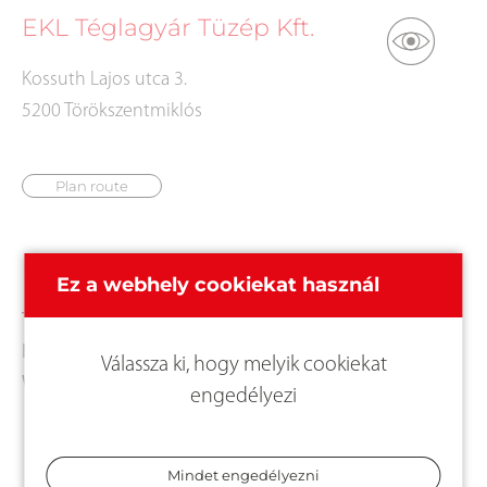
EKL Téglagyár Tüzép Kft.
Kossuth Lajos utca 3.
5200 Törökszentmiklós
Plan route
Kapcsolat
Ez a webhely cookiekat használ
Tel.:
+36 56390157
E-Mail:
ekltuzep@gmail.com
Válassza ki, hogy melyik cookiekat
Web:
http://www.atuzep.hu/tagjaink/141-ekl-
engedélyezi
teglagyar-tuzep-kft
Mindet engedélyezni