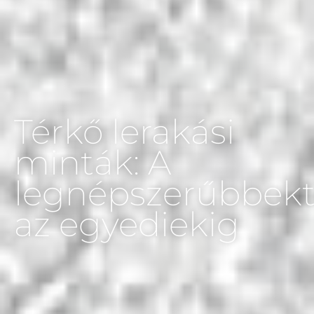
Térkő lerakási
minták: A
legnépszerűbbekt
az egyediekig