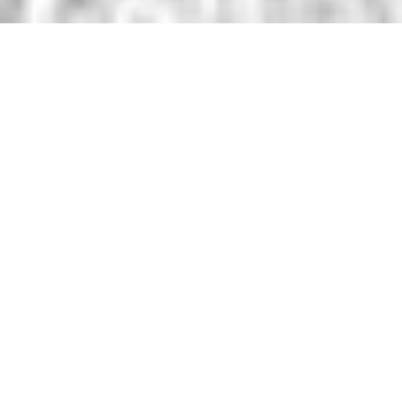
Térkő lerakási minták – Milyen térkő lerakási mintát
válasszak? Melyek az aktuális trendek? Mire
figyeljek a térkő választásnál? Melyik térkőhöz
milyen lerakási minta illik?
mellett ugyanis, hogy képesek behozni a kövek
nyújtotta természetességet a kültér hangulatába,
tartósságuk és teherbírásuk is rendkívül nagy.
Ezáltal az autóbeállók, kerti utak és a teraszok
egyik legkedveltebb építőanyaga.