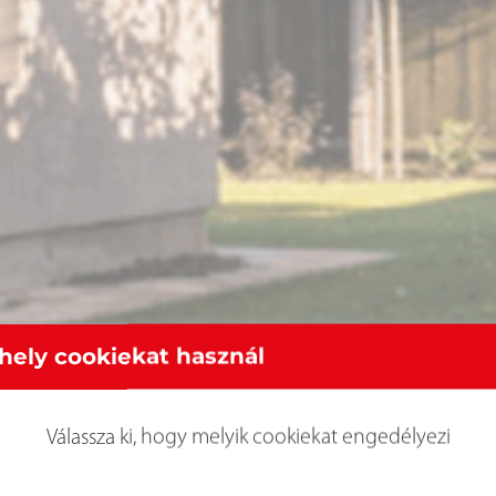
hely cookiekat használ
Válassza ki, hogy melyik cookiekat engedélyezi