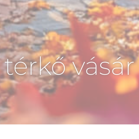
 térkő vásár