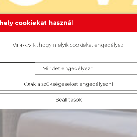
hely cookiekat használ
Válassza ki, hogy melyik cookiekat engedélyezi
Mindet engedélyezni
Csak a szükségeseket engedélyezni
Beállítások