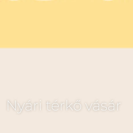
Nyári térkő vásár