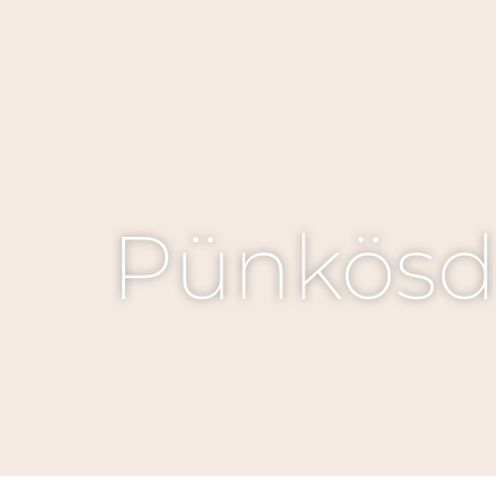
Pünkösdi 