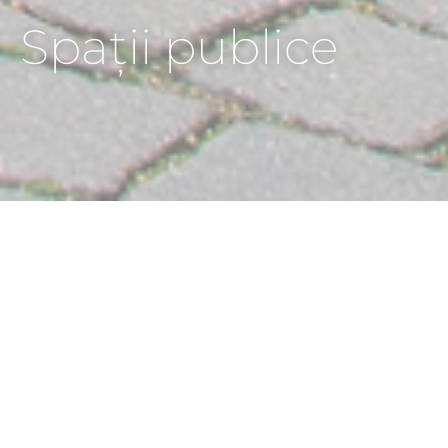
Spații publice
HOME
INSPIRAȚII
INSPIRAȚII BAZATE PE SUPRAFEȚE
SPAȚII PUBLICE
DESIGN DE GRĂDINĂ
CASE DE FAMILIE
SPAȚII PUBLICE
INFRASTRUCTURĂ
CONSTRUCȚIA OBIECTULUI