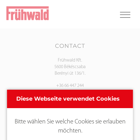
CONTACT
Frühwald Kft.
5600 Békéscsaba
Berényi út 136/1.
+36 66 447 244
info@fruehwald.hu
Diese Webseite verwendet Cookies
PAGES
Bitte wählen Sie welche Cookies sie erlauben
Contact
möchten.
Editorial