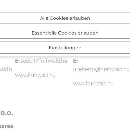
a și
Producția și vânzarea
Producția și vânzarea
selor
de produse:
de produse:
Alle Cookies erlauben
2038 Sóskút,
4244 Újfehértó,
Kőbánya út
Epreskert út 2.
Essentielle Cookies erlauben
T:
+36 23 348-370
T:
+36 42 291-042
Einstellungen
E:
soskut@fruhwald.hu
E:
ald.h
ujfeherto@fruehwald.hu
www.fruhwald.hu
www.fruhwald.hu
o.o.
zarea