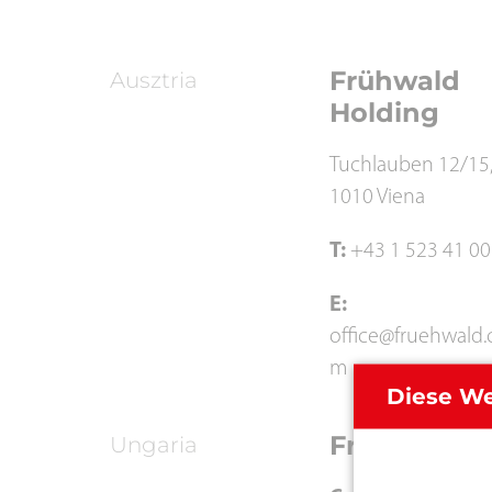
Frühwald
Ausztria
Holding
Tuchlauben 12/15
1010 Viena
T:
+43 1 523 41 00
E:
office@fruehwald.
m
Diese We
Frühwald Lt
Ungaria