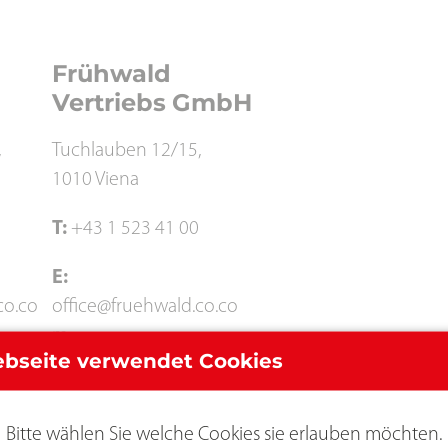
Frühwald
Vertriebs
GmbH
,
Tuchlauben 12/15,
1010 Viena
T:
+43 1 523 41 00
E:
co.co
office@fruehwald.co.co
m
bseite verwendet Cookies
d.
Frühwald Ltd.
Frühwald Ltd.
Bitte wählen Sie welche Cookies sie erlauben möchten.