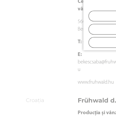
Centru, fabricare
vânzarea produ
5600 Békéscsaba,
Berényi út 136/1
T:
+36 66 447-244
E:
bekescsaba@fruhw
u
www.fruhwald.hu
Frühwald d.
Croația
Producția și vân