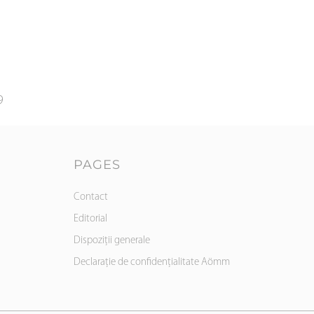
9
PAGES
Contact
Editorial
Dispoziții generale
Declarație de confidențialitate Aömm