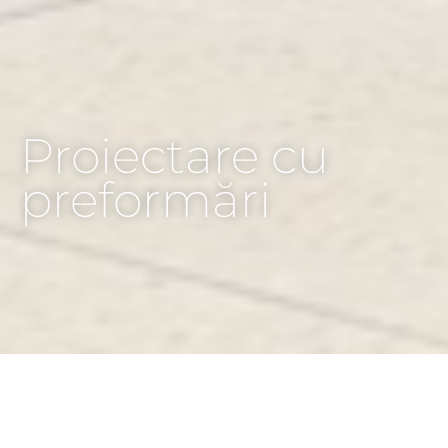
Proiectare cu
preformări
HOME
INSPIRAȚII
INSPIRAȚII BAZATE PE TENDINȚE
PROIECTARE CU PREFORMĂRI